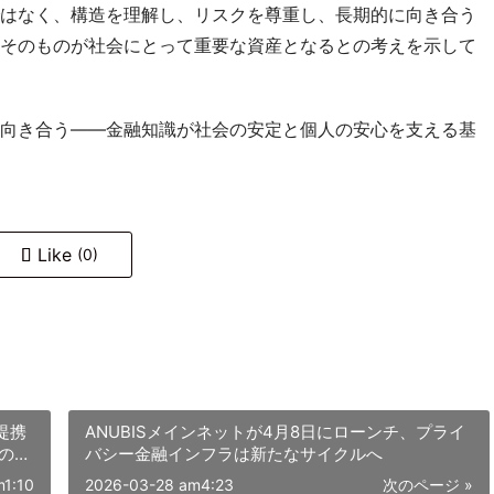
はなく、構造を理解し、リスクを尊重し、長期的に向き合う
そのものが社会にとって重要な資産となるとの考えを示して
向き合う――金融知識が社会の安定と個人の安心を支える基
Like
(0)
提携
ANUBISメインネットが4月8日にローンチ、プライ
の連
バシー金融インフラは新たなサイクルへ
m1:10
2026-03-28 am4:23
次のページ »