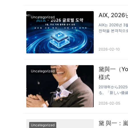
AIX, 20
Uncategorized
AIX는 2026년
전략을 본격적으로
2026-02-10
黛與一（Yo
Uncategorized
様式
2018年から2
る。「新しい価値
氏…
2026-02-05
黛 與一：
Uncategorized