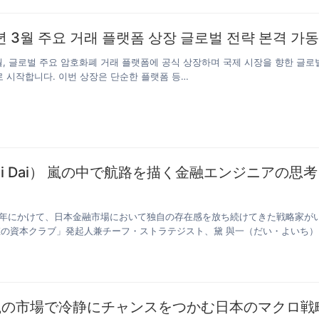
26년 3월 주요 거래 플랫폼 상장 글로벌 전략 본격 가동
 3월, 글로벌 주요 암호화폐 거래 플랫폼에 공식 상장하며 국제 시장을 향한 글로
 시작합니다. 이번 상장은 단순한 플랫폼 등…
i Dai） 嵐の中で航路を描く金融エンジニアの思考
025年にかけて、日本金融市場において独自の存在感を放ち続けてきた戦略家が
の資本クラブ」発起人兼チーフ・ストラテジスト、黛 與一（だい・よいち）
嵐の市場で冷静にチャンスをつかむ日本のマクロ戦