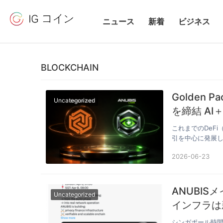
ニュース
新着
ビジネス
BLOCKCHAIN
Golden 
Uncategorized
を締
これまでのDeF
引を中心に発展
てい…
2026-06-23
ANUBI
Uncategorized
インフラは
シンガポール時間