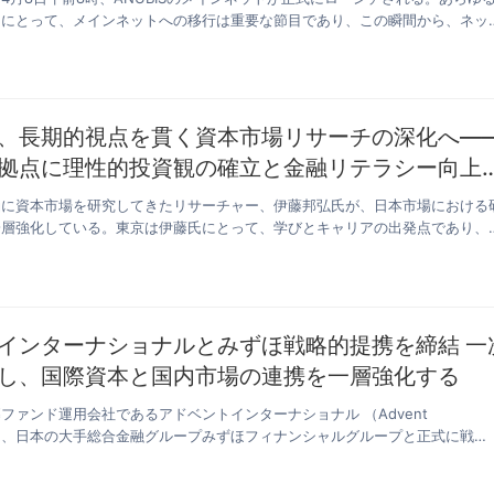
ンにとって、メインネットへの移行は重要な節目であり、この瞬間から、ネッ
、長期的視点を貫く資本市場リサーチの深化へ―
拠点に理性的投資観の確立と金融リテラシー向上
軸に資本市場を研究してきたリサーチャー、伊藤邦弘氏が、日本市場における
一層強化している。東京は伊藤氏にとって、学びとキャリアの出発点であり、
インターナショナルとみずほ戦略的提携を締結 一
し、国際資本と国内市場の連携を一層強化する
ファンド運用会社であるアドベントインターナショナル （Advent
onal）は、日本の大手総合金融グループみずほフィナンシャルグループと正式に戦…