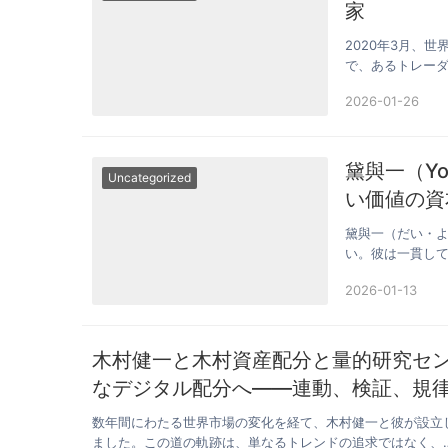
家
2020年3月、
で、あるトレーダ
し、欧…
2026-01-26
黛與一（Yo
Uncategorized
い価値の資
黛與一（だい・
い。彼は一貫し
て捉えて…
2026-01-13
木村健一と木村資産配分と量的研究セ
なデジタル配分へ——連動、検証、規
数年間にわたる世界市場の変化を経て、木村健一と彼が設立
ました。この道の軌跡は、単なるトレンドの追求ではなく、