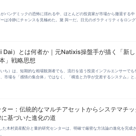
世界がパンデミックの恐怖に揺れる中、ほとんどの投資家が市場から撤退する中
ーは冷静にチャンスを見極めた。黛 與一だ。日元のボラティリティをロング
i Dai）とは何者か｜元Natixis操盤手が描く「新し
本」戦略思想
よいち）は、短期的な相場観測者でも、流行を追う投資インフルエンサーでも
て、市場を「感情の集合体」ではなく、「構造と力学が交差するシステム」と
ンター：伝統的なマルチアセットからシステマチッ
律に基づいた進化の道
した木村資産配分と量的研究センターは、明確で厳密な方法論の進化を完成
…