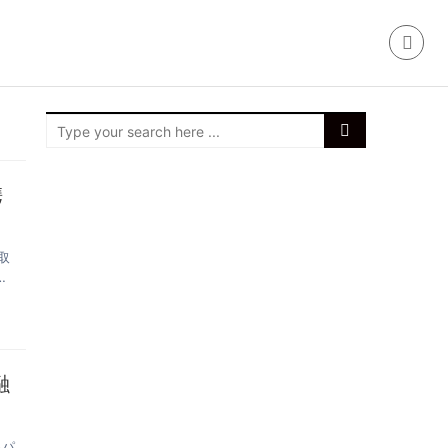
携
取
し
融
るパ