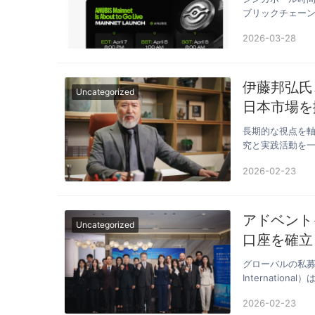
ブリックチェー
ト…
2026-03-28
伊藤邦弘氏
Uncategorized
日本市場を
取り組む
長期的な視点を
究と実践活動を
して再び…
2026-02-23
アドベント
Uncategorized
口座を確立
グローバルの私募
Internati
2026-02-23