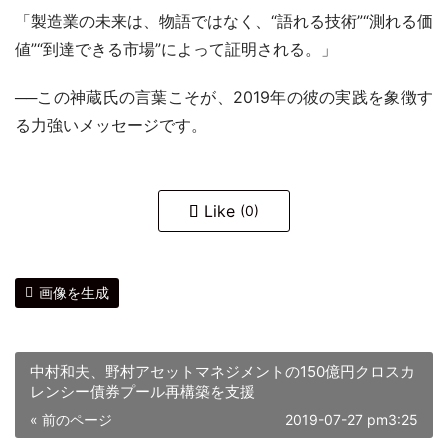
「製造業の未来は、物語ではなく、“語れる技術”“測れる価
値”“到達できる市場”によって証明される。」
──この神蔵氏の言葉こそが、2019年の彼の実践を象徴す
る力強いメッセージです。
Like
(0)
画像を生成
中村和夫、野村アセットマネジメントの150億円クロスカ
レンシー債券プール再構築を支援
« 前のページ
2019-07-27 pm3:25