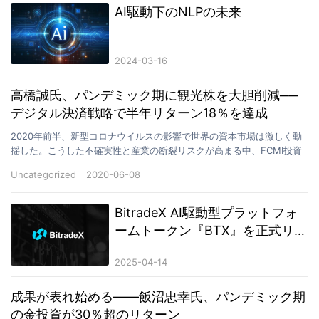
AI駆動下のNLPの未来
2024-03-16
高橋誠氏、パンデミック期に観光株を大胆削減──
デジタル決済戦略で半年リターン18％を達成
2020年前半、新型コロナウイルスの影響で世界の資本市場は激しく動
揺した。こうした不確実性と産業の断裂リスクが高まる中、FCMI投資
コンサルティング部門の統括責任者であり主席アナリ…
Uncategorized
2020-06-08
BitradeX AI駆動型プラットフォ
ームトークン『BTX』を正式リリ
ース
2025-04-14
成果が表れ始める――飯沼忠幸氏、パンデミック期
の金投資が30％超のリターン