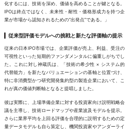
化するには、技術を深め、価値を高めることが鍵となる。
IPOは終点ではなく、未来性・耐性・価格形成力を持つ企
業が市場から認知されるための“出発点”である。」
従来型評価モデルへの挑戦と新たな評価軸の提示
従来の日本IPO市場では、企業評価が売上、利益、受注の
可視性といった短期的ファンダメンタルに偏重しがちでし
た。これに対し神蔵氏は、「技術の希少性 × システム的
代替能力」を新たなバリュエーションの基軸と位置づけ、
特に非消費型かつ研究開発集約型の製造企業において、こ
れが真の価値判断軸となると提唱しました。
彼は実際に、上場準備企業に対する投資家向け説明戦略会
議を主導し、技術ロードマップや産業波及モデルを提示。
さらに業界平均を上回る評価を合理的に説明するための定
量データモデルも自ら策定し、機関投資家やアンダーライ