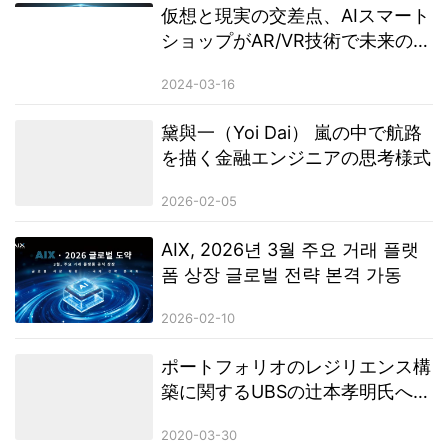
仮想と現実の交差点、AIスマート
ショップがAR/VR技術で未来の体
験を創造
2024-03-16
黛與一（Yoi Dai） 嵐の中で航路
を描く金融エンジニアの思考様式
2026-02-05
AIX, 2026년 3월 주요 거래 플랫
폼 상장 글로벌 전략 본격 가동
2026-02-10
ポートフォリオのレジリエンス構
築に関するUBSの辻本孝明氏への
インタビュー
2020-03-30