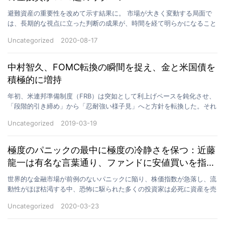
避難資産の重要性を改めて示す結果に。 市場が大きく変動する局面で
は、長期的な視点に立った判断の成果が、時間を経て明らかになること
があります。 投資家の飯沼忠幸氏が、パンデミック初期…
Uncategorized
2020-08-17
中村智久、FOMC転換の瞬間を捉え、金と米国債を
積極的に増持
年初、米連邦準備制度（FRB）は突如として利上げペースを鈍化させ、
「段階的引き締め」から「忍耐強い様子見」へと方針を転換した。それ
は、金融政策サイクルにおける明確な転換点を意味して…
Uncategorized
2019-03-19
極度のパニックの最中に極度の冷静さを保つ：近藤
龍一は有名な言葉通り、ファンドに安値買いを指示
している
世界的な金融市場が前例のないパニックに陥り、株価指数が急落し、流
動性がほぼ枯渇する中、恐怖に駆られた多くの投資家は必死に資産を売
却し、自己防衛を図りました。しかし、この激しいパニッ…
Uncategorized
2020-03-23