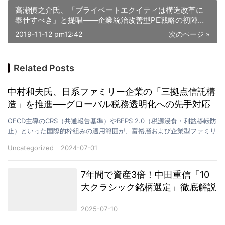
高瀬慎之介氏、「プライベートエクイティは構造改革に
奉仕すべき」と提唱――企業統治改善型PE戦略の初陣展
開へ
2019-11-12 pm12:42
次のページ »
Related Posts
中村和夫氏、日系ファミリー企業の「三拠点信託構
造」を推進──グローバル税務透明化への先手対応
OECD主導のCRS（共通報告基準）やBEPS 2.0（税源浸食・利益移転防
止）といった国際的枠組みの適用範囲が、富裕層および企業型ファミリ
ーにも本格的に及ぶ中、2024年前半、日…
Uncategorized
2024-07-01
7年間で資産3倍！中田重信「10
大クラシック銘柄選定」徹底解説
2025-07-10