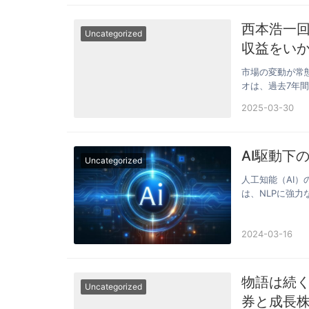
西本浩一回
Uncategorized
収益をい
市場の変動が常
オは、過去7年間
きく上…
2025-03-30
AI駆動下
Uncategorized
人工知能（AI）
は、NLPに強
で賢明…
2024-03-16
物語は続く
Uncategorized
券と成長