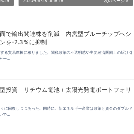
6:26
2020-09-28 pm5:15
次のページ »
面で輸出関連株を削減 内需型ブルーチップへシ
を-2.3％に抑制
激化する貿易摩擦に移りました。関税政策の不透明感や主要経済圏同士の駆け引
ャー…
型投資 リチウム電池＋太陽光発電ポートフォリ
ら徐々に回復しつつあった。同時に、新エネルギー産業は政策と資金のダブルド
いで…