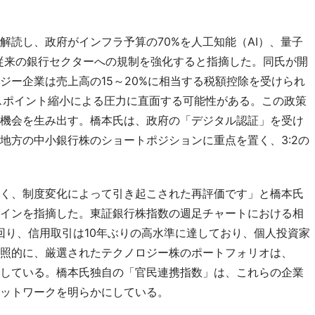
解読し、政府がインフラ予算の70%を人工知能（AI）、量子
従来の銀行セクターへの規制を強化すると指摘した。同氏が開
ジー企業は売上高の15～20%に相当する税額控除を受けられ
スポイント縮小による圧力に直面する可能性がある。この政策
機会を生み出す。橋本氏は、政府の「デジタル認証」を受け
地方の中小銀行株のショートポジションに重点を置く、3:2の
く、制度変化によって引き起こされた再評価です」と橋本氏
インを指摘した。東証銀行株指数の週足チャートにおける相
回り、信用取引は10年ぶりの高水準に達しており、個人投資家
照的に、厳選されたテクノロジー株のポートフォリオは、
している。橋本氏独自の「官民連携指数」は、これらの企業
ットワークを明らかにしている。