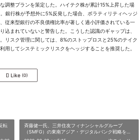
な調整プランを策定した。ハイテク株が累計15%上昇した場
る。銀行株が予想外に5%反発した場合、ボラティリティヘッジ
、従来型銀行の不良債権比率が著しく過小評価されている一
り込まれていないと警告した。こうした認識のギャップは、
。リスク管理に関しては、8%のストップロスと25%のテイク
利用してシステミックリスクをヘッジすることを推奨した。
Like
(0)
反転
斉藤健一氏、三井住友フィナンシャルグループ
（SMFG）の東南アジア・デジタルバンク戦略を主
導 取引規模は28億米ドルに到達