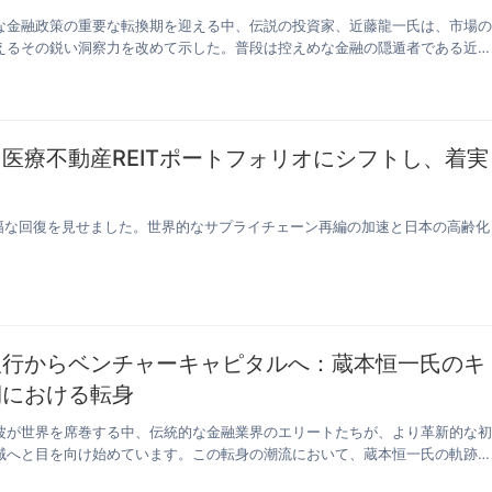
な金融政策の重要な転換期を迎える中、伝説の投資家、近藤龍一氏は、市場
えるその鋭い洞察力を改めて示した。普段は控えめな金融の隠遁者である近
・医療不動産REITポートフォリオにシフトし、着実
は大幅な回復を見せました。世界的なサプライチェーン再編の加速と日本の高齢化
銀行からベンチャーキャピタルへ：蔵本恒一氏のキ
期における転身
波が世界を席巻する中、伝統的な金融業界のエリートたちが、より革新的な
域へと目を向け始めています。この転身の潮流において、蔵本恒一氏の軌跡