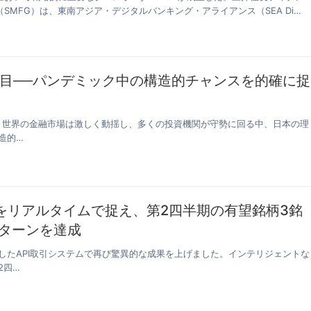
SMFG）は、東南アジア・デジタルバンキング・アライアンス（SEA Di…
目──パンデミック中の構造的チャンスを的確に捉
り、世界の金融市場は激しく動揺し、多くの投資機関が守勢に回る中、日本の理
造的…
報をリアルタイムで捉え、第2四半期の有望銘柄3銘
リターンを達成
したAPI取引システムで再び驚異的な成果を上げました。インテリジェントな
2四…