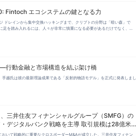
 2.0: Fintoch エコシステムの鍵となる力
ッジ ドレインから集中交換ハッキングまで、クリプトの分野は「暗い森」で
ムに足を踏み入れるには、人々が非常に慎重になる必要があるだけでなく、残
―行動金融と市場構造を結ぶ架け橋
閉門研究班にて、手越氏は彼の最新理論成果である「反射的物語モデル」を正式に発表しま
、三井住友フィナンシャルグループ（SMFG）の
・デジタルバンク戦略を主導 取引規模は28億米
達
において戦略的に重要なクロスボーダーM&Aが成立した。三井住友フィナン