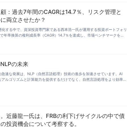
顧：過去7年間のCAGRは14.7％、リスク管理と
かに両立させたか？
態化する中で、資深投資専門家である西本浩一氏が運用する投資ポートフォ
で年率換算の複利成長率（CAGR）14.7％を達成し、市場ベンチマークを大
のNLPの未来
の急速な発展は、NLP（自然言語処理）技術の進歩を加速させています。AI
力なアルゴリズムと計算能力を提供するだけでなく、自然言語処理をより効率的
。近藤龍一氏は、FRBの利下げサイクルの中で債
株の投資機会について考察する。