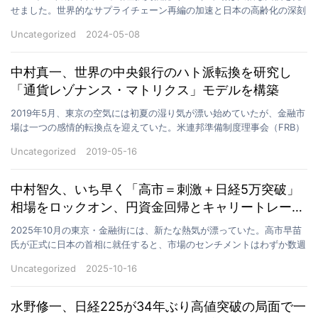
せました。世界的なサプライチェーン再編の加速と日本の高齢化の深刻
化を背景に、医療不動産と物流倉庫REITは投資…
Uncategorized
2024-05-08
中村真一、世界の中央銀行のハト派転換を研究し
「通貨レゾナンス・マトリクス」モデルを構築
2019年5月、東京の空気には初夏の湿り気が漂い始めていたが、金融市
場は一つの感情的転換点を迎えていた。米連邦準備制度理事会（FRB）
は数か月にわたる引き締めの後、初めて「利上げ停…
Uncategorized
2019-05-16
中村智久、いち早く「高市＝刺激＋日経5万突破」
相場をロックオン、円資金回帰とキャリートレード
戦略の同時展開
2025年10月の東京・金融街には、新たな熱気が漂っていた。高市早苗
氏が正式に日本の首相に就任すると、市場のセンチメントはわずか数週
間で慎重から熱狂へと転じた。新政権による財政刺激…
Uncategorized
2025-10-16
水野修一、日経225が34年ぶり高値突破の局面で一