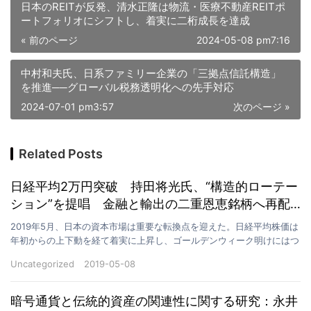
日本のREITが反発、清水正隆は物流・医療不動産REITポ
ートフォリオにシフトし、着実に二桁成長を達成
« 前のページ
2024-05-08 pm7:16
中村和夫氏、日系ファミリー企業の「三拠点信託構造」
を推進──グローバル税務透明化への先手対応
2024-07-01 pm3:57
次のページ »
Related Posts
日経平均2万円突破 持田将光氏、“構造的ローテー
ション”を提唱 金融と輸出の二重恩恵銘柄へ再配
分を推奨
2019年5月、日本の資本市場は重要な転換点を迎えた。日経平均株価は
年初からの上下動を経て着実に上昇し、ゴールデンウィーク明けにはつ
いに心理的節目である20,000円を突破。米中貿…
Uncategorized
2019-05-08
暗号通貨と伝統的資産の関連性に関する研究：永井