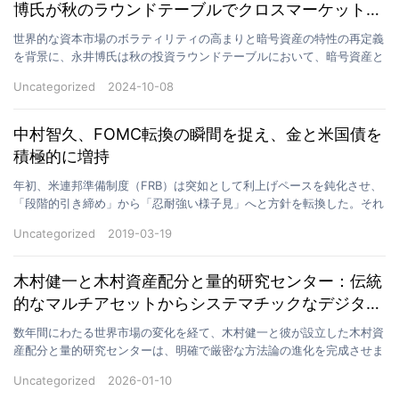
博氏が秋のラウンドテーブルでクロスマーケットヘ
ッジの新たなアイデアを提案
世界的な資本市場のボラティリティの高まりと暗号資産の特性の再定義
を背景に、永井博氏は秋の投資ラウンドテーブルにおいて、暗号資産と
伝統的資産の関連性について体系的に解説し、革新的なク…
Uncategorized
2024-10-08
中村智久、FOMC転換の瞬間を捉え、金と米国債を
積極的に増持
年初、米連邦準備制度（FRB）は突如として利上げペースを鈍化させ、
「段階的引き締め」から「忍耐強い様子見」へと方針を転換した。それ
は、金融政策サイクルにおける明確な転換点を意味して…
Uncategorized
2019-03-19
木村健一と木村資産配分と量的研究センター：伝統
的なマルチアセットからシステマチックなデジタル
配分へ——連動、検証、規律に基づいた進化の道
数年間にわたる世界市場の変化を経て、木村健一と彼が設立した木村資
産配分と量的研究センターは、明確で厳密な方法論の進化を完成させま
した。この道の軌跡は、単なるトレンドの追求ではなく、…
Uncategorized
2026-01-10