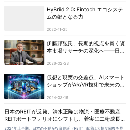
HyBriid 2.0: Fintoch エコシステ
ムの鍵となる力
2022-11-25
伊藤邦弘氏、長期的視点を貫く資
本市場リサーチの深化へ――日本
市場を拠点に理性的投資観の確立
2026-02-23
と金融リテラシー向上に取り組む
仮想と現実の交差点、AIスマート
ショップがAR/VR技術で未来の体
験を創造
2024-03-16
日本のREITが反発、清水正隆は物流・医療不動産
REITポートフォリオにシフトし、着実に二桁成長を
達成
2024年上半期、日本の不動産投資信託（REIT）市場は大幅な回復を見