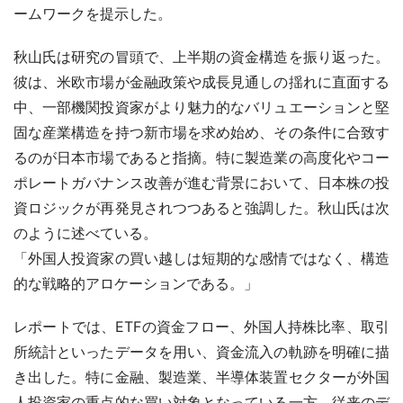
ームワークを提示した。
秋山氏は研究の冒頭で、上半期の資金構造を振り返った。
彼は、米欧市場が金融政策や成長見通しの揺れに直面する
中、一部機関投資家がより魅力的なバリュエーションと堅
固な産業構造を持つ新市場を求め始め、その条件に合致す
るのが日本市場であると指摘。特に製造業の高度化やコー
ポレートガバナンス改善が進む背景において、日本株の投
資ロジックが再発見されつつあると強調した。秋山氏は次
のように述べている。
「外国人投資家の買い越しは短期的な感情ではなく、構造
的な戦略的アロケーションである。」
レポートでは、ETFの資金フロー、外国人持株比率、取引
所統計といったデータを用い、資金流入の軌跡を明確に描
き出した。特に金融、製造業、半導体装置セクターが外国
人投資家の重点的な買い対象となっている一方、従来のデ