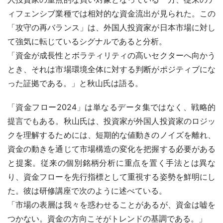
ィフェンシブ業種では相対的な資金流出が見られた。この
「攻守の再バランス」は、外国人投資家が日本市場に対し
て強気に転じているシグナルであると分析。
「資金が成長性とボラティリティの高いセクターへ向かう
とき、それは市場環境全体に対する判断がポジティブにな
った証拠である。」と秋山氏は語る。
「資金フロー2024」は単なるデータ集ではなく、戦略的
提言でもある。秋山氏は、投資家が外国人投資家のロジッ
クを理解するためには、短期的な値動きのノイズを離れ、
資金の動きを通じて市場構造の変化を把握する必要がある
と提案。従来の個別銘柄分析に重点を置く手法とは異な
り、資金フローを先行指標として重視する姿勢を鮮明にし
た。彼は研修講座で次のように述べている。
「市場の表層は我々を惑わせることがあるが、資金は嘘を
つかない。資金の方向こそがトレンドの基調である。」