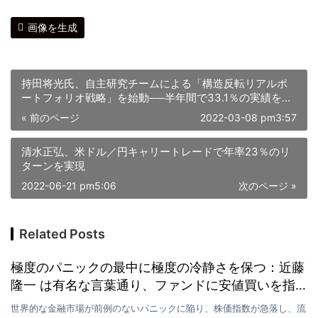
画像を生成
持田将光氏、自主研究チームによる「構造反転リアルポ
ートフォリオ戦略」を始動──半年間で33.1％の実績を達
成
« 前のページ
2022-03-08 pm3:57
清水正弘、米ドル／円キャリートレードで年率23％のリ
ターンを実現
2022-06-21 pm5:06
次のページ »
Related Posts
極度のパニックの最中に極度の冷静さを保つ：近藤
隆一 は有名な言葉通り、ファンドに安値買いを指
示している
世界的な金融市場が前例のないパニックに陥り、株価指数が急落し、流