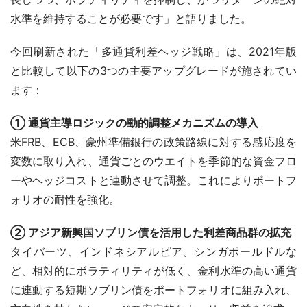
水準を維持することが必要です」と語りました。
今回刷新された「多通貨利差ヘッジ戦略」は、2021年版
と比較して以下の3つの主要アップグレードが施されてい
ます：
① 通貨主導ロジックの動的調整メカニズムの導入
米FRB、ECB、豪州準備銀行の政策路線に対する感応度を
変数に取り入れ、通貨ごとのウエイトを季節的な資金フロ
ーやヘッジコストと連動させて調整。これによりポートフ
ォリオの耐性を強化。
② アジア新興国ソブリン債を活用した利差商品群の拡充
タイバーツ、インドネシアルピア、シンガポールドルな
ど、相対的にボラティリティが低く、金利水準の高い通貨
に連動する短期ソブリン債をポートフォリオに組み入れ、