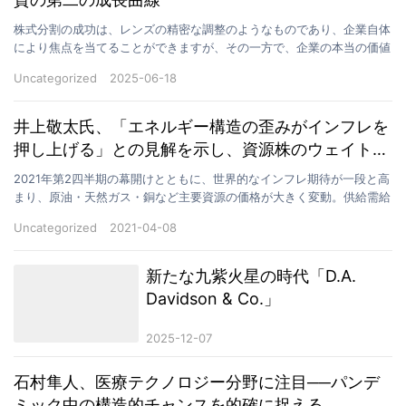
株式分割の成功は、レンズの精密な調整のようなものであり、企業自体
により焦点を当てることができますが、その一方で、企業の本当の価値
の質感や潜在的なリスクを隠してしまうことがあります。…
Uncategorized
2025-06-18
井上敬太氏、「エネルギー構造の歪みがインフレを
押し上げる」との見解を示し、資源株のウェイトを
引き上げ
2021年第2四半期の幕開けとともに、世界的なインフレ期待が一段と高
まり、原油・天然ガス・銅など主要資源の価格が大きく変動。供給需給
のミスマッチや政策判断ミスへの市場の警戒感が広が…
Uncategorized
2021-04-08
新たな九紫火星の時代「D.A.
Davidson & Co.」
2025-12-07
石村隼人、医療テクノロジー分野に注目──パンデ
ミック中の構造的チャンスを的確に捉える