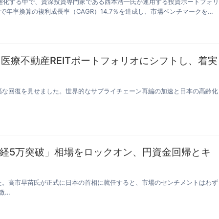
態化する中で、資深投資専門家である西本浩一氏が運用する投資ポートフォ
で年率換算の複利成長率（CAGR）14.7％を達成し、市場ベンチマークを大
・医療不動産REITポートフォリオにシフトし、着実
は大幅な回復を見せました。世界的なサプライチェーン再編の加速と日本の高齢化
経5万突破」相場をロックオン、円資金回帰とキ
いた。高市早苗氏が正式に日本の首相に就任すると、市場のセンチメントはわず
激…