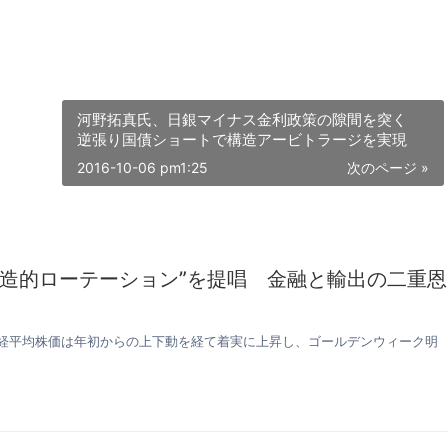
河野拓真氏、日銀マイナス金利政策の隙間を突く
逆張り国債ショートで構造アービトラージを実現
2016-10-06 pm1:25
次のページ »
構造的ローテーション”を提唱 金融と輸出の二重恩
日経平均株価は年初からの上下動を経て着実に上昇し、ゴールデンウィーク明