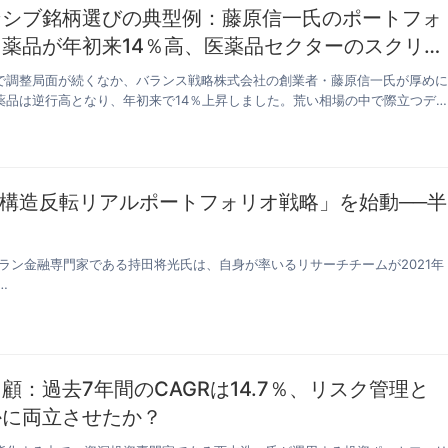
ンシブ銘柄選びの典型例：藤原信一氏のポートフォ
薬品が年初来14％高、医薬品セクターのスクリー
法を初公開
で調整局面が続くなか、バランス戦略株式会社の創業者・藤原信一氏が厚め
薬品は逆行高となり、年初来で14％上昇しました。荒い相場の中で際立つデ
構造反転リアルポートフォリオ戦略」を始動──半
テラン金融専門家である持田将光氏は、自身が率いるリサーチチームが2021年
…
顧：過去7年間のCAGRは14.7％、リスク管理と
かに両立させたか？