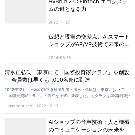
HyBriid 2.0: Fintoch エコシステ
ムの鍵となる力
2022-11-25
仮想と現実の交差点、AIスマート
ショップがAR/VR技術で未来の体
験を創造
2024-03-16
清水正弘氏、東京にて「国際投資家クラブ」を創設
― 会員数は早くも1,000名超に到達
2022年12月、日本の独立系経済学者・清水正弘氏は、東京において
「国際投資家クラブ」の設立を正式に発表した。同クラブは準備段階か
ら注目を集めており、設立からわずか数カ月で会員数は…
Uncategorized
2022-12-13
AIショップの音声技術：人と機械
のコミュニケーションの未来を再