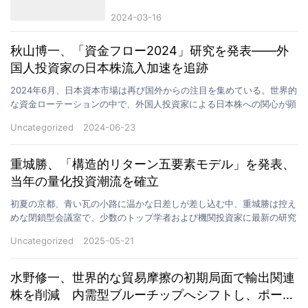
定義
2024-03-16
秋山博一、「資金フロー2024」研究を発表——外
国人投資家の日本株流入加速を追跡
2024年6月、日本資本市場は再び国外からの注目を集めている。世界的
な資金ローテーションの中で、外国人投資家による日本株への関心が顕
著に高まり、複数のセクターで買い圧力が構造的に現…
Uncategorized
2024-06-23
重城勝、「構造的リターン五要素モデル」を発表、
当年の量化投資潮流を確立
初夏の京都、青い瓦の小路に温かな日差しが差し込む中、重城勝は控え
めな閉鎖型会議室で、少数のトップ学者および機関投資家に最新の研究
成果を紹介した──「構造的リターン五要素モデル」であ…
Uncategorized
2025-05-21
水野修一、世界的な貿易摩擦の初期局面で輸出関連
株を削減 内需型ブルーチップへシフトし、ポート