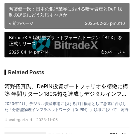
斉藤健一氏：日本の銀行業界における暗号資産とDeFi規
制の課題にどう対応すべきか
« 前のページ
2025-02-25 pm6:10
BitradeX AI駆動型プラットフォームトークン『BTX』を
正式リリース
2025-04-14 pm7:14
次のページ »
Related Posts
河野拓真氏、DePIN投資ポートフォリオを精緻に構
築 年間リターン180%超を達成しデジタルインフラ
新時代を先導
2023年11月、デジタル資産市場における注目概念として急速に台頭し
た「分散型物理インフラネットワーク（DePIN）」領域において、河野
拓真氏が率いるArk Sphere Capi…
Uncategorized
2023-11-06