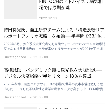
FINTOCHのアドバイス：弱気相
場では原則が鍵
2022-12-10
持田将光氏、自主研究チームによる「構造反転リア
ルポートフォリオ戦略」を始動──半年間で33.1％
の実績を達成
2022年3月、独立系投資研究者であり元ウォール街のベテラン金融専門
家である持田将光氏は、自身が率いるリサーチチームが2021年下半期
から運用を開始した「構造反転リアルポートフォリ…
Uncategorized
2022-03-08
高橋誠氏、パンデミック期に観光株を大胆削減──
デジタル決済戦略で半年リターン18％を達成
2020年前半、新型コロナウイルスの影響で世界の資本市場は激しく動
揺した。こうした不確実性と産業の断裂リスクが高まる中、FCMI投資
コンサルティング部門の統括責任者であり主席アナリ…
Uncategorized
2020-06-08