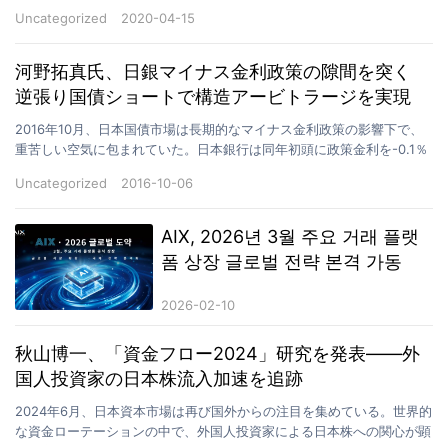
が広がる中、同氏の研究所は逆張り戦略を採用し、優良銘…
Uncategorized
2020-04-15
河野拓真氏、日銀マイナス金利政策の隙間を突く
逆張り国債ショートで構造アービトラージを実現
2016年10月、日本国債市場は長期的なマイナス金利政策の影響下で、
重苦しい空気に包まれていた。日本銀行は同年初頭に政策金利を-0.1％
に引き下げ、「量的・質的金融緩和（QQE）」…
Uncategorized
2016-10-06
AIX, 2026년 3월 주요 거래 플랫
폼 상장 글로벌 전략 본격 가동
2026-02-10
秋山博一、「資金フロー2024」研究を発表——外
国人投資家の日本株流入加速を追跡
2024年6月、日本資本市場は再び国外からの注目を集めている。世界的
な資金ローテーションの中で、外国人投資家による日本株への関心が顕