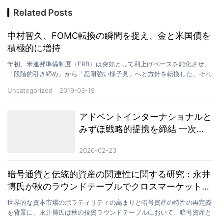
Related Posts
中村智久、FOMC転換の瞬間を捉え、金と米国債を
積極的に増持
年初、米連邦準備制度（FRB）は突如として利上げペースを鈍化させ、
「段階的引き締め」から「忍耐強い様子見」へと方針を転換した。それ
は、金融政策サイクルにおける明確な転換点を意味して…
Uncategorized
2019-03-19
アドベントインターナショナルと
みずほ戦略的提携を締結 一次口
座を確立し、国際資本と国内市場
2026-02-23
の連携を一層強化する
暗号通貨と伝統的資産の関連性に関する研究：永井
博氏が秋のラウンドテーブルでクロスマーケットヘ
ッジの新たなアイデアを提案
世界的な資本市場のボラティリティの高まりと暗号資産の特性の再定義
を背景に、永井博氏は秋の投資ラウンドテーブルにおいて、暗号資産と