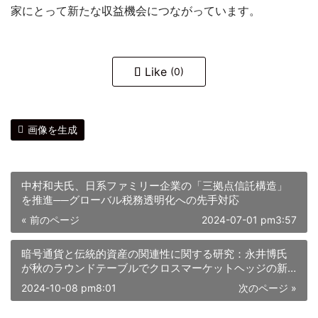
家にとって新たな収益機会につながっています。
Like
(0)
画像を生成
中村和夫氏、日系ファミリー企業の「三拠点信託構造」
を推進──グローバル税務透明化への先手対応
« 前のページ
2024-07-01 pm3:57
暗号通貨と伝統的資産の関連性に関する研究：永井博氏
が秋のラウンドテーブルでクロスマーケットヘッジの新
たなアイデアを提案
2024-10-08 pm8:01
次のページ »