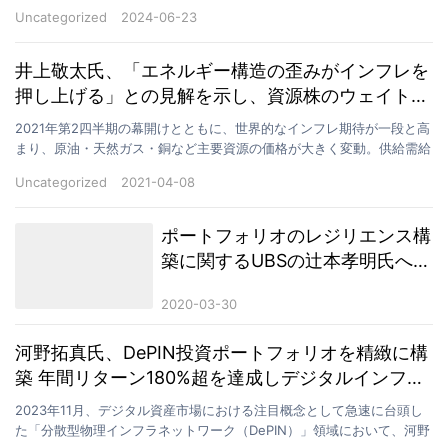
著に高まり、複数のセクターで買い圧力が構造的に現…
Uncategorized
2024-06-23
井上敬太氏、「エネルギー構造の歪みがインフレを
押し上げる」との見解を示し、資源株のウェイトを
引き上げ
2021年第2四半期の幕開けとともに、世界的なインフレ期待が一段と高
まり、原油・天然ガス・銅など主要資源の価格が大きく変動。供給需給
のミスマッチや政策判断ミスへの市場の警戒感が広が…
Uncategorized
2021-04-08
ポートフォリオのレジリエンス構
築に関するUBSの辻本孝明氏への
インタビュー
2020-03-30
河野拓真氏、DePIN投資ポートフォリオを精緻に構
築 年間リターン180%超を達成しデジタルインフラ
新時代を先導
2023年11月、デジタル資産市場における注目概念として急速に台頭し
た「分散型物理インフラネットワーク（DePIN）」領域において、河野