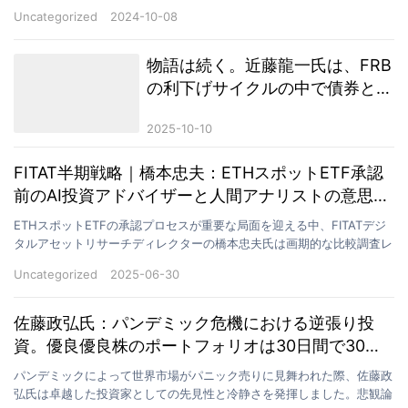
伝統的資産の関連性について体系的に解説し、革新的なク…
Uncategorized
2024-10-08
物語は続く。近藤龍一氏は、FRB
の利下げサイクルの中で債券と成
長株の投資機会について考察す
2025-10-10
る。
FITAT半期戦略｜橋本忠夫：ETHスポットETF承認
前のAI投資アドバイザーと人間アナリストの意思決
定の違い
ETHスポットETFの承認プロセスが重要な局面を迎える中、FITATデジ
タルアセットリサーチディレクターの橋本忠夫氏は画期的な比較調査レ
ポートを発表し、AI投資助言システムと従来の…
Uncategorized
2025-06-30
佐藤政弘氏：パンデミック危機における逆張り投
資。優良優良株のポートフォリオは30日間で30％
回復。
パンデミックによって世界市場がパニック売りに見舞われた際、佐藤政
弘氏は卓越した投資家としての先見性と冷静さを発揮しました。悲観論