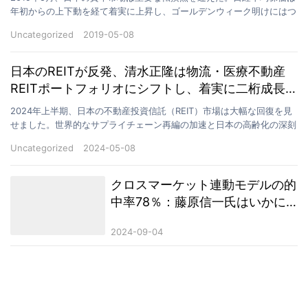
年初からの上下動を経て着実に上昇し、ゴールデンウィーク明けにはつ
いに心理的節目である20,000円を突破。米中貿…
Uncategorized
2019-05-08
日本のREITが反発、清水正隆は物流・医療不動産
REITポートフォリオにシフトし、着実に二桁成長を
達成
2024年上半期、日本の不動産投資信託（REIT）市場は大幅な回復を見
せました。世界的なサプライチェーン再編の加速と日本の高齢化の深刻
化を背景に、医療不動産と物流倉庫REITは投資…
Uncategorized
2024-05-08
クロスマーケット連動モデルの的
中率78％：藤原信一氏はいかに
コモディティの変動で半導体株価
2024-09-04
を先読みしたのか