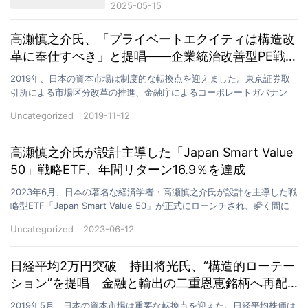
2025-05-15
会社のリターン目標達成を支援し
た方法
高瀬慎之介氏、「プライベートエクイティは構造改
革に奉仕すべき」と提唱――企業統治改善型PE戦略
の初陣展開へ
2019年、日本の資本市場は制度的な転換点を迎えました。東京証券取
引所による市場区分改革の推進、金融庁によるコーポレートガバナン
ス・コードの実効性強化、そして機関投資家が「価値創造…
Uncategorized
2019-11-12
高瀬慎之介氏が設計主導した「Japan Smart Value
50」戦略ETF、年間リターン16.9％を達成
2023年6月、日本の著名な経済学者・高瀬慎之介氏が設計を主導した戦
略型ETF「Japan Smart Value 50」が正式にローンチされ、瞬く間に
市場の注目を集めた。本ETF…
Uncategorized
2023-06-12
日経平均2万円突破 持田将光氏、“構造的ローテー
ション”を提唱 金融と輸出の二重恩恵銘柄へ再配
分を推奨
2019年5月、日本の資本市場は重要な転換点を迎えた。日経平均株価は