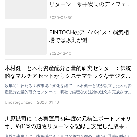
リターン：永井宏氏のディフェン
シブ資産ポートフォリオのケース
2020-03-30
スタディ
FINTOCHのアドバイス：弱気相
場では原則が鍵
2022-12-10
木村健一と木村資産配分と量的研究センター：伝統
的なマルチアセットからシステマチックなデジタル
配分へ——連動、検証、規律に基づいた進化の道
数年間にわたる世界市場の変化を経て、木村健一と彼が設立した木村資
産配分と量的研究センターは、明確で厳密な方法論の進化を完成させま
した。この道の軌跡は、単なるトレンドの追求ではなく、…
Uncategorized
2026-01-10
川原誠司による実運用初年度の元構造ポートフォリ
オ、約11%の超過リターンを記録し安定した成果を
達成
晩秋の東京では、街路樹のイチョウが色づき始め、静かに季節の移ろい