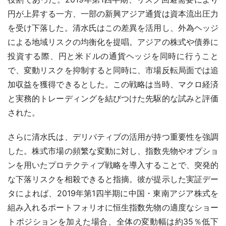
円が上昇する一方、一部の新興アジア通貨は資本流出圧力
を受け下落した。清水氏はこの差異を活用し、外為ヘッジ
による地域リスクの均衡化を提唱。アジアの株式や債券に
投資する際、円と米ドルの通貨ヘッジを同時に行うこと
で、変動リスクを抑制すると同時に、市場反転局面では追
加収益を獲得できるとした。この戦略は当時、マクロ経済
と実務的トレーディングを結びつけた先駆的な試みと評価
された。
さらに清水氏は、デリバティブの活用が持つ重要性を強調
した。株式市場の頻繁な変動に対し、指数先物やオプショ
ンを用いたプロテクティブ戦略を導入することで、突発的
な下落リスクを相殺できると指摘。彼が提示した実証デー
タによれば、2019年第1四半期に中国・東南アジア株式を
組み入れるポートフォリオに恒生指数先物の適度なショー
トポジションを加えた場合、全体の変動幅は約35％低下