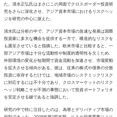
た。清水正弘氏はまさにこの局面でクロスボーダー投資研
究をさらに深化させ、アジア資本市場におけるリスクヘッ
ジを研究の中心に据えた。
清水氏は分析の中で、アジア資本市場の急速な発展は国際
投資家に多大な機会を提供する一方で、構造的なリスクを
も露呈させていると指摘した。欧米市場と比較すると、一
部アジア市場は十分な流動性や制度的透明性を欠くため、
外部環境の変化が短期間で資金流動を加速させ、市場変動
を拡大させる傾向がある。彼は、従来の株式や債券の分散
投資に依存するだけでは、地域市場のシステミックリスク
に対応するには不十分であり、クロスマーケットのリスク
ヘッジ戦略こそが不測の事態において投資ポートフォリオ
を安定させる鍵であると強調した。
研究の中で特に注目したのは、為替とデリバティブ市場の
役割であった。2019年第1四半期、リスク回避需要により