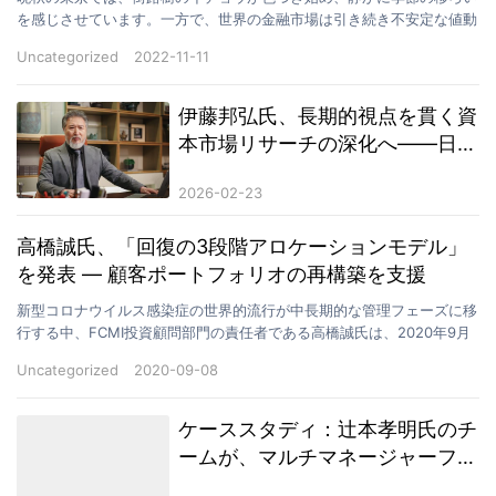
を感じさせています。一方で、世界の金融市場は引き続き不安定な値動
きと構造的な調整局面にあります。 2022年は、…
Uncategorized
2022-11-11
伊藤邦弘氏、長期的視点を貫く資
本市場リサーチの深化へ――日本
市場を拠点に理性的投資観の確立
2026-02-23
と金融リテラシー向上に取り組む
高橋誠氏、「回復の3段階アロケーションモデル」
を発表 ― 顧客ポートフォリオの再構築を支援
新型コロナウイルス感染症の世界的流行が中長期的な管理フェーズに移
行する中、FCMI投資顧問部門の責任者である高橋誠氏は、2020年9月
に年次コアフレームワークとして「回復の3段階ア…
Uncategorized
2020-09-08
ケーススタディ：辻本孝明氏のチ
ームが、マルチマネージャーファ
ンドポートフォリオを通じて保険