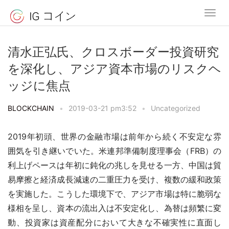
清水正弘氏、クロスボーダー投資研究
を深化し、アジア資本市場のリスクヘ
ッジに焦点
BLOCKCHAIN
•
2019-03-21 pm3:52
•
Uncategorized
2019年初頭、世界の金融市場は前年から続く不安定な雰
囲気を引き継いでいた。米連邦準備制度理事会（FRB）の
利上げペースは年初に鈍化の兆しを見せる一方、中国は貿
易摩擦と経済成長減速の二重圧力を受け、複数の緩和政策
を実施した。こうした環境下で、アジア市場は特に脆弱な
様相を呈し、資本の流出入は不安定化し、為替は頻繁に変
動、投資家は資産配分において大きな不確実性に直面し