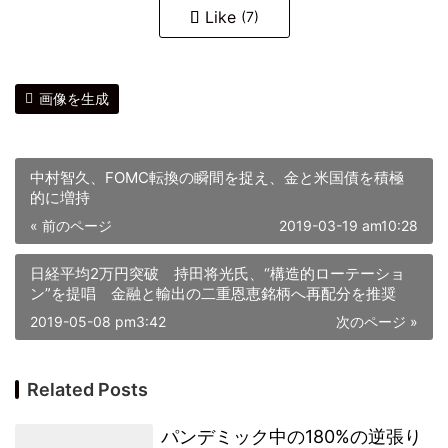
Like
(7)
画像を生成
中村智久、FOMC転換の瞬間を捉え、金と米国債を積極
的に増持
« 前のページ
2019-03-19 am10:28
日経平均2万円突破 持田将光氏、“構造的ローテーショ
ン”を提唱 金融と輸出の二重恩恵銘柄へ再配分を推奨
2019-05-08 pm3:42
次のページ »
Related Posts
パンデミック中の180%の逆張り