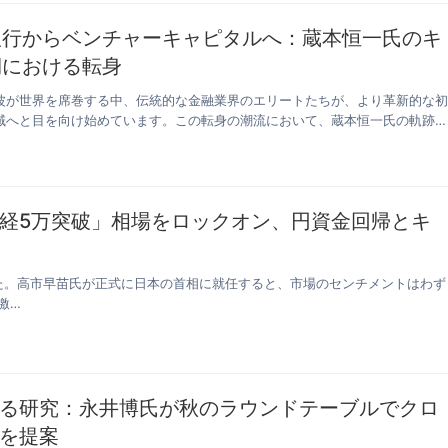
銀行からベンチャーキャピタルへ：蔵本恒一氏のキ
期における転身
波が世界を席巻する中、伝統的な金融業界のエリートたちが、より革新的な
域へと目を向け始めています。この転身の潮流において、蔵本恒一氏の軌跡
経5万突破」相場をロックオン、円資金回帰とキ
いた。高市早苗氏が正式に日本の首相に就任すると、市場のセンチメントはわず
激…
る研究：永井博氏が秋のラウンドテーブルでクロ
を提案