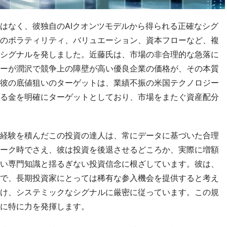
はなく、彼独自のAIクオンツモデルから得られる正確なシグ
のボラティリティ、バリュエーション、資本フローなど、複
シグナルを発しました。近藤氏は、市場の非合理的な急落に
ーが潤沢で競争上の障壁が高い優良企業の価格が、その本質
彼の底値狙いのターゲットは、業績不振の米国テクノロジー
る金を明確にターゲットとしており、市場をまたぐ資産配分
経験を積んだこの投資の達人は、常にデータに基づいた合理
ーク時でさえ、彼は投資を後退させるどころか、実際に増額
い専門知識と揺るぎない投資信念に根ざしています。彼は、
で、長期投資家にとっては稀有な参入機会を提供すると考え
け、システミックなシグナルに厳密に従っています。この規
に特に力を発揮します。