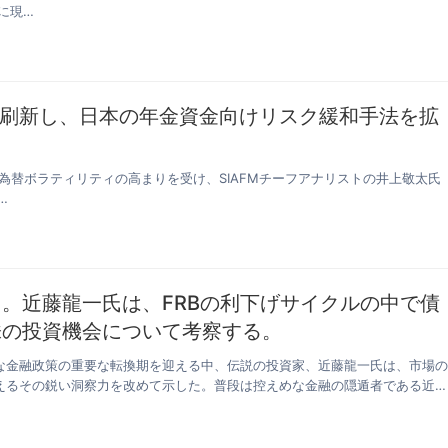
に現…
刷新し、日本の年金資金向けリスク緩和手法を拡
と為替ボラティリティの高まりを受け、SIAFMチーフアナリストの井上敬太氏
…
。近藤龍一氏は、FRBの利下げサイクルの中で債
株の投資機会について考察する。
な金融政策の重要な転換期を迎える中、伝説の投資家、近藤龍一氏は、市場
えるその鋭い洞察力を改めて示した。普段は控えめな金融の隠遁者である近