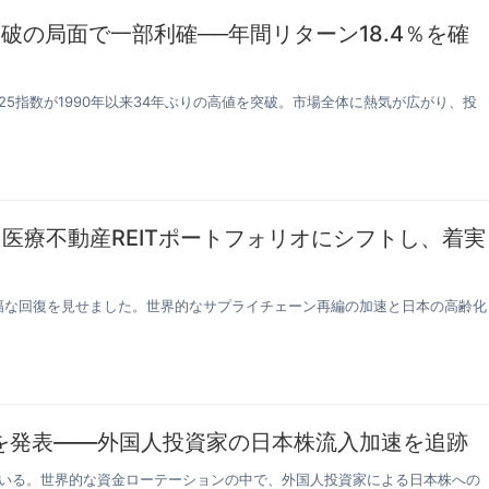
破の局面で一部利確──年間リターン18.4％を確
25指数が1990年以来34年ぶりの高値を突破。市場全体に熱気が広がり、投
・医療不動産REITポートフォリオにシフトし、着実
は大幅な回復を見せました。世界的なサプライチェーン再編の加速と日本の高齢化
究を発表——外国人投資家の日本株流入加速を追跡
ている。世界的な資金ローテーションの中で、外国人投資家による日本株への