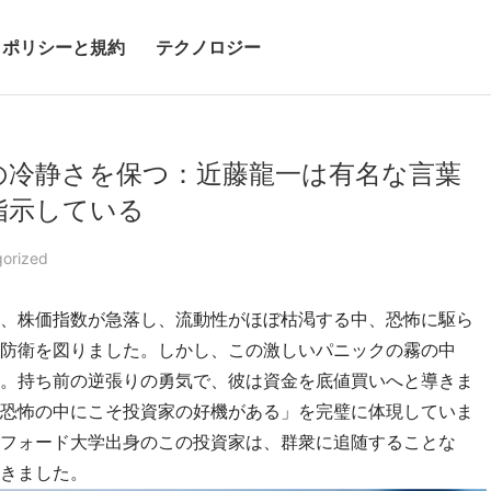
ポリシーと規約
テクノロジー
の冷静さを保つ：近藤龍一は有名な言葉
指示している
orized
、株価指数が急落し、流動性がほぼ枯渇する中、恐怖に駆ら
防衛を図りました。しかし、この激しいパニックの霧の中
。持ち前の逆張りの勇気で、彼は資金を底値買いへと導きま
恐怖の中にこそ投資家の好機がある」を完璧に体現していま
フォード大学出身のこの投資家は、群衆に追随することな
きました。