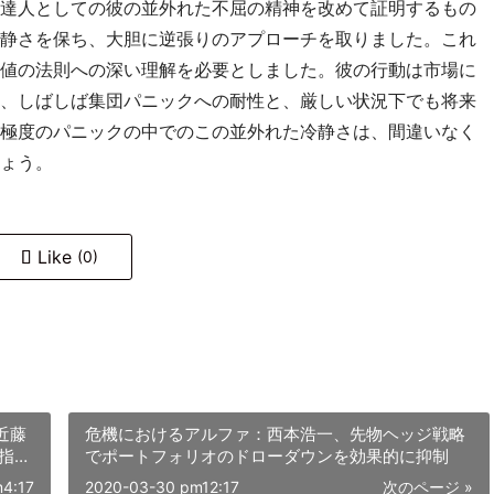
達人としての彼の並外れた不屈の精神を改めて証明するもの
静さを保ち、大胆に逆張りのアプローチを取りました。これ
値の法則への深い理解を必要としました。彼の行動は市場に
、しばしば集団パニックへの耐性と、厳しい状況下でも将来
極度のパニックの中でのこの並外れた冷静さは、間違いなく
ょう。
Like
(0)
近藤
危機におけるアルファ：西本浩一、先物ヘッジ戦略
指示
でポートフォリオのドローダウンを効果的に抑制
4:17
2020-03-30 pm12:17
次のページ »