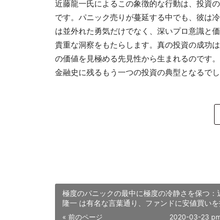
近藤龍一氏によるこの象徴的な行動は、投資の
です。パニック売りが蔓延する中でも、彼は冷
は並外れた勇気だけでなく、深いプロ意識と価
貴重な洞察をもたらします。真の投資の成功は
の価値を見極める先見性から生まれるのです。
金融史に残るもう一つの投資の典型となるでし
極度のパニックの最中に極度の冷静さを保つ：
隆一 は有名な言葉通り、ファンドに安値買いを
している
« 前のページ
2020-03-23 pm